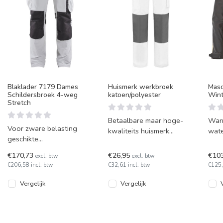
Blaklader 7179 Dames
Huismerk werkbroek
Masc
Schildersbroek 4-weg
katoen/polyester
Wint
Stretch
Betaalbare maar hoge-
Warm
Voor zware belasting
kwaliteits huismerk
wate
geschikte
werkbroek van een
soft
damesschilderbroek, met
stevige combi met katoen
mode
€170,73
€26,95
€10
excl. btw
excl. btw
soepele 4-weg
en polyester. De
pret
€206,58 incl. btw
€32,61 incl. btw
€125,
stretchstof, geventileerde
knie
Vergelijk
Vergelijk