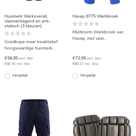
Huismerk Werkoverall,
Havep 8775 Werkbroek
vlamvertragend en anti-
statisch (3 kleuren)
Multinorm Werkbroek van
Havep, met veel
Goedkope maar kwalitatief
draagcomfort en uitgebreide
hoogwaardige huismerk
bescherming. In 6 kleuren
werkoverall, vlamvertragend
leverb
€56,95
€72,95
excl. btw
excl. btw
en anti-statisch. Deze o
€68,91 incl. btw
€88,27 incl. btw
Vergelijk
Vergelijk