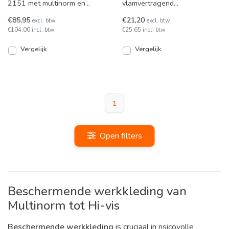
2151 met multinorm en
vlamvertragend
striping. In 6 kleuren
veiligheidshesje van Tricorp
€85,95
€21,20
excl. btw
excl. btw
leverbaar.
met striping in fluor geel of
€104,00 incl. btw
€25,65 incl. btw
oranje. C
Vergelijk
Vergelijk
1
Open filters
Beschermende werkkleding van
Multinorm tot Hi-vis
Beschermende werkkleding
is cruciaal in risicovolle