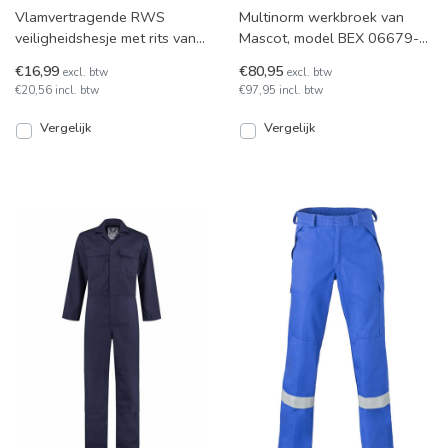
Vlamvertragende RWS
Multinorm werkbroek van
veiligheidshesje met rits van
Mascot, model BEX 06679-
Tricorp model V-RWS-FR-ZIP.
135. Deze werkbroek
€16,99
€80,95
excl. btw
excl. btw
Beschikt over gestikte
beschermt tegen vlambogen
€20,56 incl. btw
€97,95 incl. btw
en inc
Vergelijk
Vergelijk