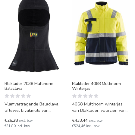
Blaklader 2038 Multinorm
Blaklader 4068 Multinorm
Balaclava
Winterjas
Vlamvertragende Balaclava,
4068 Multinorm winterjas
oftewel bivakmuts van
van Blaklader, voorzien van
Blaklader. Dit is type 2038.
hi-vis materiaal en
€26,28
€433,44
excl. btw
excl. btw
Multinorm beschermend
reflecterende banden.
€31,80 incl. btw
€524,46 incl. btw