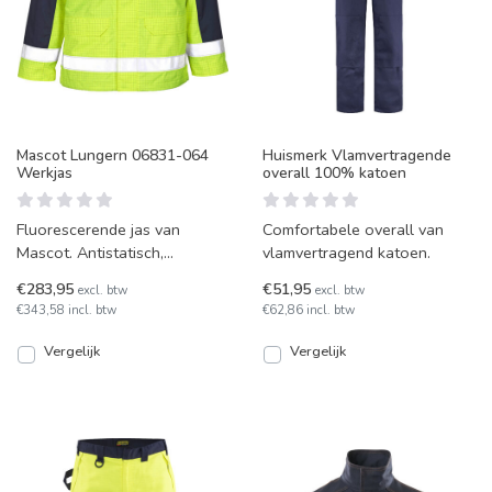
Mascot Lungern 06831-064
Huismerk Vlamvertragende
Werkjas
overall 100% katoen
Fluorescerende jas van
Comfortabele overall van
Mascot. Antistatisch,
vlamvertragend katoen.
zuurbestendig en
€283,95
€51,95
excl. btw
excl. btw
vlamvertragend.
€343,58 incl. btw
€62,86 incl. btw
Vergelijk
Vergelijk