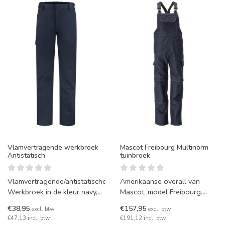
Vlamvertragende werkbroek
Mascot Freibourg Multinorm
Antistatisch
tuinbroek
Vlamvertragende/antistatische
Amerikaanse overall van
Werkbroek in de kleur navy,
Mascot, model Freibourg.
leverbaar in diverse maten.
Antistatisch, zuurbestendig
€38,95
€157,95
excl. btw
excl. btw
en vlamvertragend PyroP
€47,13 incl. btw
€191,12 incl. btw