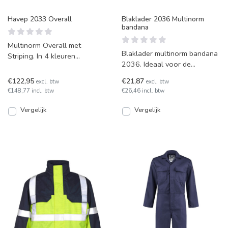
Havep 2033 Overall
Blaklader 2036 Multinorm
bandana
Multinorm Overall met
Blaklader multinorm bandana
Striping. In 4 kleuren
2036. Ideaal voor de
leverbaar.
bescherming van keel/nek
€122,95
€21,87
excl. btw
excl. btw
tegen wind en tocht. Bevat
€148,77 incl. btw
€26,46 incl. btw
Vergelijk
Vergelijk