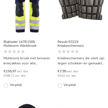
Blaklader 1478.1506
Result R322X
Multinorm Werkbroek
Kniebeschermers
Multinorm broek met binnenin
Kniebeschermers die sterk zijn
kniezakken voor alle
tegen schokken en gemaakt
modellen Blaklader
zijn van licht en soepel
€155,97
€7,95
excl. btw
excl. btw
kniestukken.
materiaal.
€188,72 incl. btw
€9,62 incl. btw
Vergelijk
Vergelijk