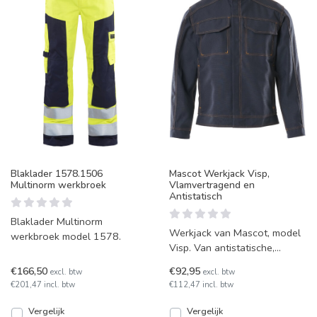
Blaklader 1578.1506
Mascot Werkjack Visp,
Multinorm werkbroek
Vlamvertragend en
Antistatisch
Blaklader Multinorm
Werkjack van Mascot, model
werkbroek model 1578.
Visp. Van antistatische,
zuurbestendige en
€166,50
€92,95
excl. btw
excl. btw
vlamvertragende stof met
€201,47 incl. btw
€112,47 incl. btw
vuila
Vergelijk
Vergelijk