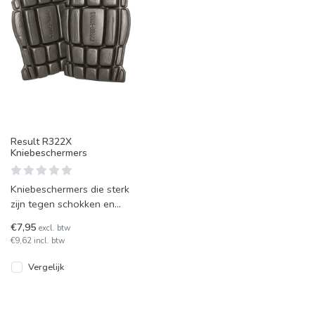
Result R322X
Kniebeschermers
Kniebeschermers die sterk
zijn tegen schokken en
gemaakt zijn van licht en
€7,95
excl. btw
soepel materiaal.
€9,62 incl. btw
Vergelijk