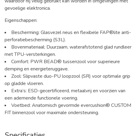
waardoor hij veilig gebruikt kan worden in omgevingen met
gevoelige elektronica.
Eigenschappen:
Bescherming: Glasvezel neus en flexibele FAP®lite anti-
perforatiebescherming (S3L).
Bovenmateriaal: Duurzaam, waterafstotend glad rundleer
met TPU-versterkingen.
Comfort: PWR BEAD® tussenzool voor superieure
demping en energieteruggave.
Zool: Slipvaste duo-PU loopzool (SR) voor optimale grip
op gladde vloeren.
Extra’s: ESD-gecertificeerd, metaalvrij en voorzien van
een ademende functionele voering.
Voetbed: Anatomisch gevormde evercushion® CUSTOM
FIT binnenzool voor maximale ondersteuning.
Specificaties