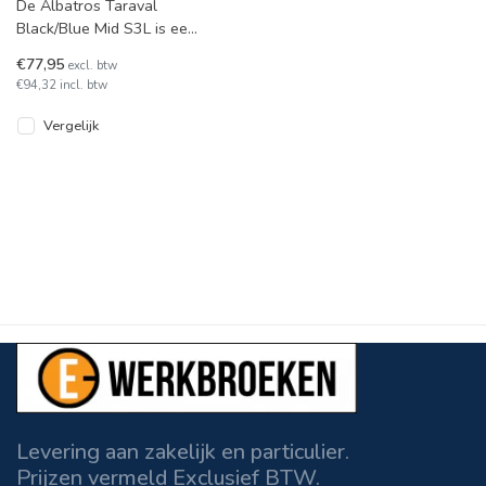
De Albatros Taraval
Black/Blue Mid S3L is een
sportieve, halfhoge
€77,95
excl. btw
veiligheidsschoen die
€94,32 incl. btw
topprestatie
Vergelijk
Levering aan zakelijk en particulier.
Prijzen vermeld Exclusief BTW.