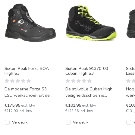
Sixton Peak Forza BOA
Sixton Peak 91370-00
Sixt
High S3
Cuban High S3
Las
De moderne Forza S3
De stijlvolle Cuban High
Hog
ESD werkschoen uit de
veiligheidsschoen is
werksc
Resolute lijn is gemaakt
leverbaar in twee
Vibr
€175,95
€101,95
€10
excl. btw
excl. btw
uit 100% diervriendelijk
opvallende,
las
€212,90 incl. btw
€123,36 incl. btw
€131,
materiaa
contrasterende kleuren m
Vergelijk
Vergelijk