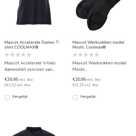
Mascot Accelerate Dames T-
Mascot Werksokken model
shirt COOLMAX®
Moshi, Coolmax®
Mascot Accelerate V-hals
Mascot Werksokken model
damesshirt voorzien van
Moshi
Coolmax vezels.
€35,95
€20,95
excl. btw
excl. btw
Vochtafdrijvend en isolerend
Coolmax® transporteert
€43,50 incl. btw
€25,35 incl. btw
T-shir
zweet weg en houdt de
voeten droog.
Vergelijk
Vergelijk