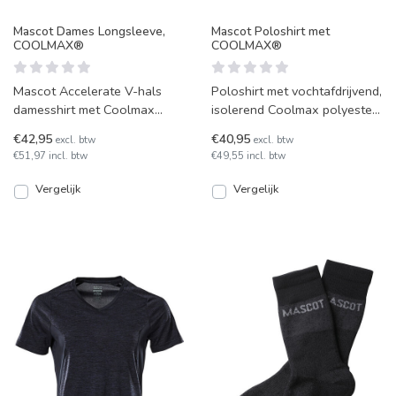
Mascot Dames Longsleeve,
Mascot Poloshirt met
COOLMAX®
COOLMAX®
Mascot Accelerate V-hals
Poloshirt met vochtafdrijvend,
damesshirt met Coolmax
isolerend Coolmax polyester.
vezels en lange mouwen.
Perfect als onderste laag in
€42,95
€40,95
excl. btw
excl. btw
Vochtafdrijvende en isoleren
een outfit,
€51,97 incl. btw
€49,55 incl. btw
Vergelijk
Vergelijk