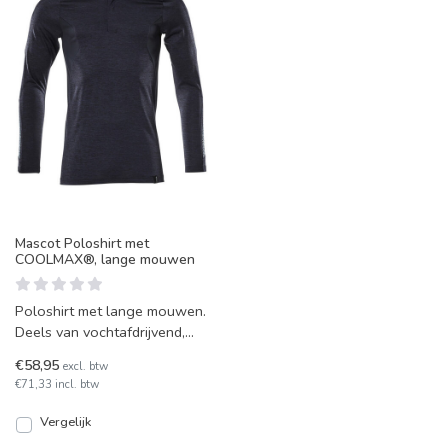
Mascot Poloshirt met
COOLMAX®, lange mouwen
Poloshirt met lange mouwen.
Deels van vochtafdrijvend,
isolerend Coolmax polyester.
€58,95
excl. btw
Fijn om los te d
€71,33 incl. btw
Vergelijk