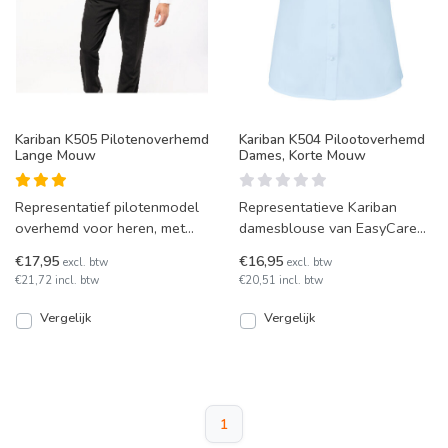
Kariban K505 Pilotenoverhemd
Kariban K504 Pilootoverhemd
Lange Mouw
Dames, Korte Mouw
Representatief pilotenmodel
Representatieve Kariban
overhemd voor heren, met
damesblouse van EasyCare
borstzakken,
polykatoen, met
€17,95
€16,95
excl. btw
excl. btw
knoopmanchetten en
knoopmanchetten en
€21,72 incl. btw
€20,51 incl. btw
EasyCare-behand
borstzakken. Pil
Vergelijk
Vergelijk
1