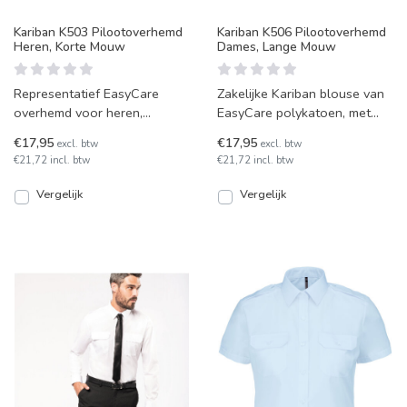
Kariban K503 Pilootoverhemd
Kariban K506 Pilootoverhemd
Heren, Korte Mouw
Dames, Lange Mouw
Representatief EasyCare
Zakelijke Kariban blouse van
overhemd voor heren,
EasyCare polykatoen, met
pilotenmodel met korte
borstzakken en
€17,95
€17,95
excl. btw
excl. btw
mouwen. Voorzien van
knoopmanchetten.
€21,72 incl. btw
€21,72 incl. btw
borstzakken
Pilootmodel in
Vergelijk
Vergelijk