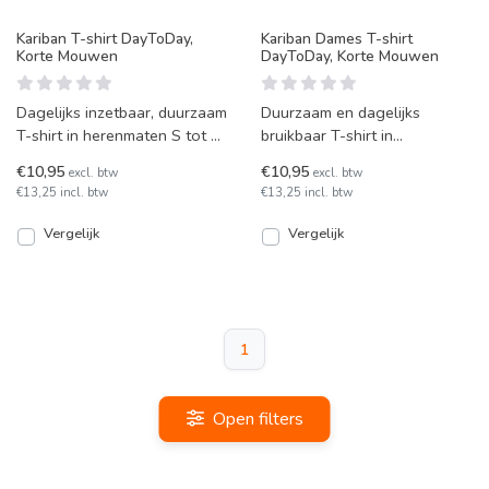
Kariban T-shirt DayToDay,
Kariban Dames T-shirt
Korte Mouwen
DayToDay, Korte Mouwen
Dagelijks inzetbaar, duurzaam
Duurzaam en dagelijks
T-shirt in herenmaten S tot en
bruikbaar T-shirt in
met maar liefst 5XL. Diverse
damesmaten XS tot en met
€10,95
€10,95
excl. btw
excl. btw
kleurcombi
3XL. Verschillende
€13,25 incl. btw
€13,25 incl. btw
kleurcombinat
Vergelijk
Vergelijk
1
Open filters