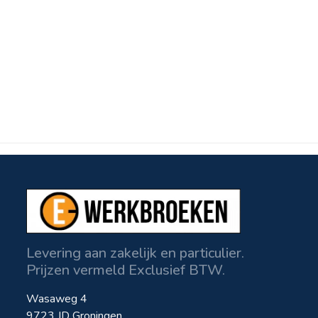
Levering aan zakelijk en particulier.
Prijzen vermeld Exclusief BTW.
Wasaweg 4
9723 JD Groningen