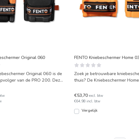
schermer Original 060
FENTO Kniebeschermer Home 0
ebeschermer Original 060 is de
Zoek je betrouwbare kniebesch
opvolger van de PRO 200. Deze
thuis? De Kniebeschermer Home
nom
speciaal ontworpen voo
€53,70
btw
excl. btw
w
€64,98 incl. btw
Vergelijk