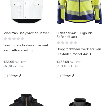
Workman Bodywarmer Beaver
Blaklader 4491 High Vis
Softshell Jack
Functionele bodywarmer met
Hoog zichtbaar werkjack van
een Teflon coating.
Blaklader, model 4491,
Waterafstotend, winddicht,
winddicht en waterdicht.
stoot vuil en olie af. Div
€56,95
€135,09
excl. btw
excl. btw
Verkrijgbaar in maten XS
€68,91 incl. btw
€163,46 incl. btw
Vergelijk
Vergelijk