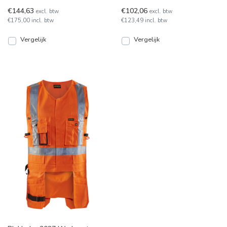
een gewatteerde voering.
Waterafstotend en winddicht,
€144,63
€102,06
excl. btw
excl. btw
Leverbaar in 5 kleuren.
met ademende kwalite
€175,00 incl. btw
€123,49 incl. btw
Vergelijk
Vergelijk