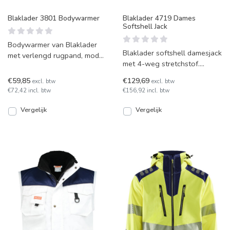
Blaklader 3801 Bodywarmer
Blaklader 4719 Dames
Softshell Jack
Bodywarmer van Blaklader
Blaklader softshell damesjack
met verlengd rugpand, model
met 4-weg stretchstof.
3801. In diverse kleuren
Model 4719, verkrijgbaar in
leverbaar!
€59,85
€129,69
excl. btw
excl. btw
vier kleuren en mat
€72,42 incl. btw
€156,92 incl. btw
Vergelijk
Vergelijk