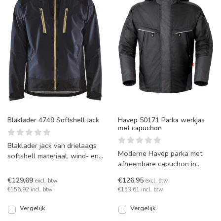
Blaklader 4749 Softshell Jack
Havep 50171 Parka werkjas
met capuchon
Blaklader jack van drielaags
Moderne Havep parka met
softshell materiaal, wind- en
afneembare capuchon in
waterwerend, zonder
diverse kleurcombinaties
getapete naden. Op di
€129,69
€126,95
excl. btw
excl. btw
leverbaar. Zeer sterke werkk
€156,92 incl. btw
€153,61 incl. btw
Vergelijk
Vergelijk