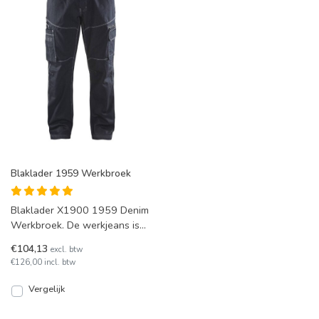
Blaklader 1959 Werkbroek
Blaklader X1900 1959 Denim
Werkbroek. De werkjeans is
een ogende en eigentijdse
€104,13
excl. btw
werkbroek en bijzond
€126,00 incl. btw
Vergelijk