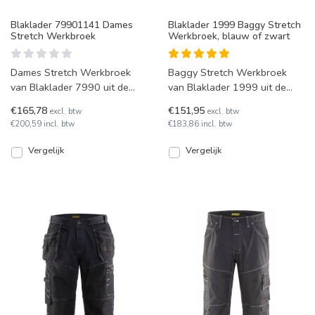
Blaklader 79901141 Dames
Blaklader 1999 Baggy Stretch
Stretch Werkbroek
Werkbroek, blauw of zwart
Dames Stretch Werkbroek
Baggy Stretch Werkbroek
van Blaklader 7990 uit de
van Blaklader 1999 uit de
X1900 serie, leverbaar in
X1900 serie, leverbaar in
€165,78
€151,95
excl. btw
excl. btw
diverse maten in de kleu
diverse maten en twee kl
€200,59 incl. btw
€183,86 incl. btw
Vergelijk
Vergelijk