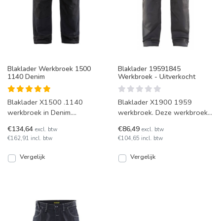
Blaklader Werkbroek 1500
Blaklader 19591845
1140 Denim
Werkbroek - Uitverkocht
Blaklader X1500 .1140
Blaklader X1900 1959
werkbroek in Denim.
werkbroek. Deze werkbroek
Cordura® Denim is Blaklader
is gemaakt van licht materiaal
€134,64
€86,49
excl. btw
excl. btw
sterkste materiaal ooit! De c
en is een mooi ogende,
€162,91 incl. btw
€104,65 incl. btw
Vergelijk
Vergelijk