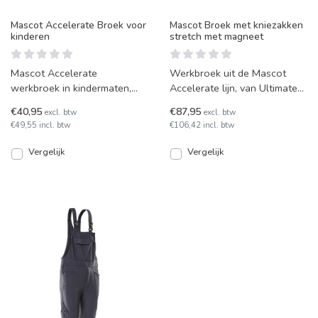
Mascot Accelerate Broek voor
Mascot Broek met kniezakken
kinderen
stretch met magneet
Mascot Accelerate
Werkbroek uit de Mascot
werkbroek in kindermaten,
Accelerate lijn, van Ultimate
elastisch en multifunctioneel.
Stretch nylon, met kniezakken
€40,95
€87,95
excl. btw
excl. btw
Bescheiden in omvang, gro
en vele andere f
€49,55 incl. btw
€106,42 incl. btw
Vergelijk
Vergelijk