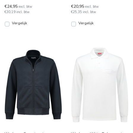
collectie, van kleurvaste,
polyester. Kw
€24,95
€20,95
excl. btw
excl. btw
dikke 50/50 katoen en pol
€30,19 incl. btw
€25,35 incl. btw
Vergelijk
Vergelijk