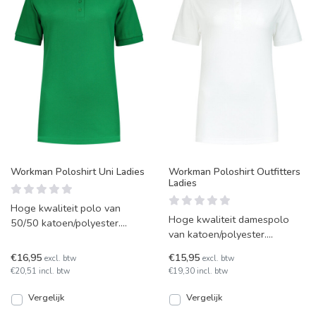
Workman Poloshirt Uni Ladies
Workman Poloshirt Outfitters
Ladies
Hoge kwaliteit polo van
Hoge kwaliteit damespolo
50/50 katoen/polyester.
van katoen/polyester.
Klassiek model met drie
Klassiek model met drie
knopen, manchetten en
€16,95
€15,95
excl. btw
excl. btw
knopen, manchetten en
halve-
€20,51 incl. btw
€19,30 incl. btw
halve-m
Vergelijk
Vergelijk