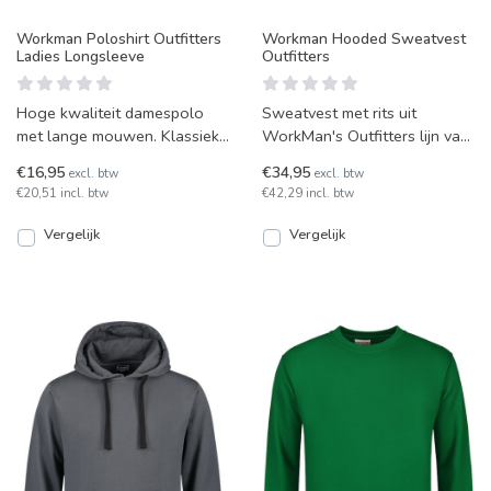
Workman Poloshirt Outfitters
Workman Hooded Sweatvest
Ladies Longsleeve
Outfitters
Hoge kwaliteit damespolo
Sweatvest met rits uit
met lange mouwen. Klassiek
WorkMan's Outfitters lijn van
model met drie knopen,
zware kwaliteit
€16,95
€34,95
excl. btw
excl. btw
manchetten en halve-maan
katoen/polyester, kleurvast
€20,51 incl. btw
€42,29 incl. btw
en
Vergelijk
Vergelijk