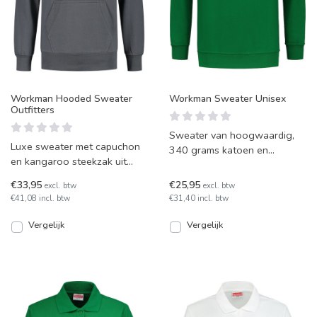
Workman Hooded Sweater
Workman Sweater Unisex
Outfitters
Sweater van hoogwaardig,
Luxe sweater met capuchon
340 grams katoen en
en kangaroo steekzak uit
polyester. Unisex model met
WorkMan's Outfitters
een prettige pasvorm en gev
€33,95
€25,95
excl. btw
excl. btw
collectie. Deze hoodie heeft
€41,08 incl. btw
€31,40 incl. btw
Vergelijk
Vergelijk