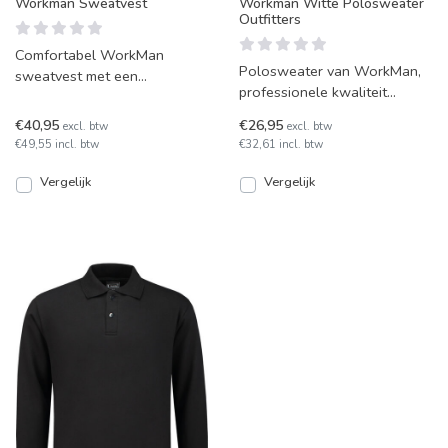
Workman Sweatvest
Workman Witte Polosweater
Outfitters
Comfortabel WorkMan
Polosweater van WorkMan,
sweatvest met een
professionele kwaliteit
eigentijdse pasvorm. Voorzien
materiaal met hoge
van een YKK rits, steekzakken
€40,95
€26,95
excl. btw
excl. btw
kleurvastheid. Voorzien van
en
€49,55 incl. btw
€32,61 incl. btw
vers
Vergelijk
Vergelijk