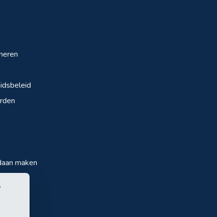
neren
dsbeleid
rden
daan maken