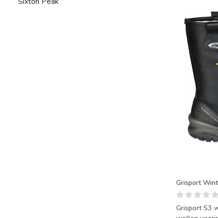
Sixton Peak
Grisport Win
Grisport S3 