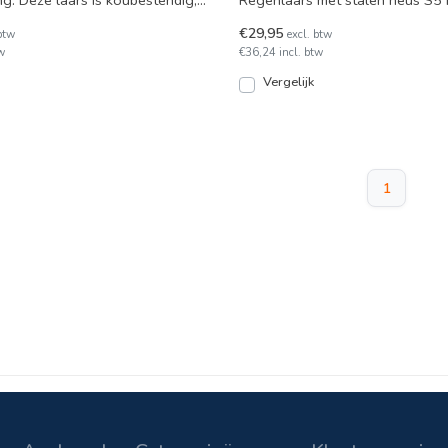
g. Deze laars is koubestendig,
Regenlaars met stalen neus S5 
e
€29,95
btw
excl. btw
w
€36,24 incl. btw
Vergelijk
1