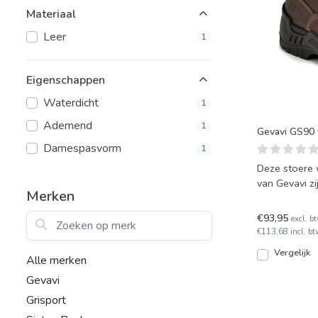
Materiaal
Leer
1
Eigenschappen
Waterdicht
1
Ademend
1
Gevavi GS90 v
Damespasvorm
1
Deze stoere 
van Gevavi zi
Merken
maatkeuze; m
Zoeken op merk
€93,95
excl. b
€113,68 incl. bt
Vergelijk
Alle merken
Gevavi
Grisport