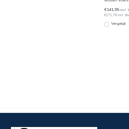
wollen voerin
waterdicht, h
€141,95
excl. 
€171,76 incl. bt
Vergelijk