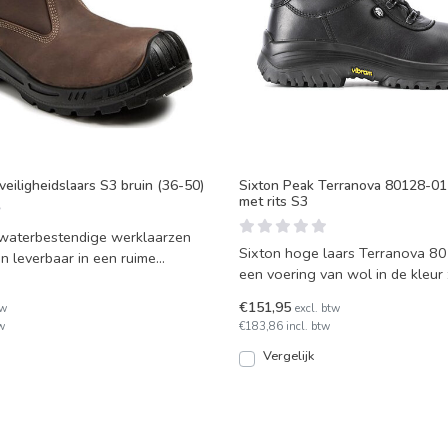
eiligheidslaars S3 bruin (36-50)
Sixton Peak Terranova 80128-01
met rits S3
waterbestendige werklaarzen
Sixton hoge laars Terranova 8
jn leverbaar in een ruime
een voering van wol in de kleur
aat 36 to
composiet neus en
€151,95
tw
excl. btw
w
€183,86 incl. btw
Vergelijk