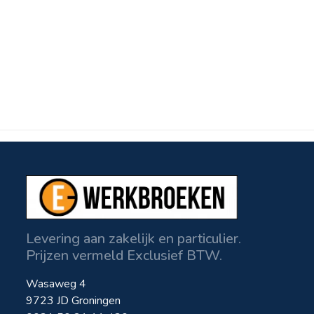
Levering aan zakelijk en particulier.
Prijzen vermeld Exclusief BTW.
Wasaweg 4
9723 JD Groningen