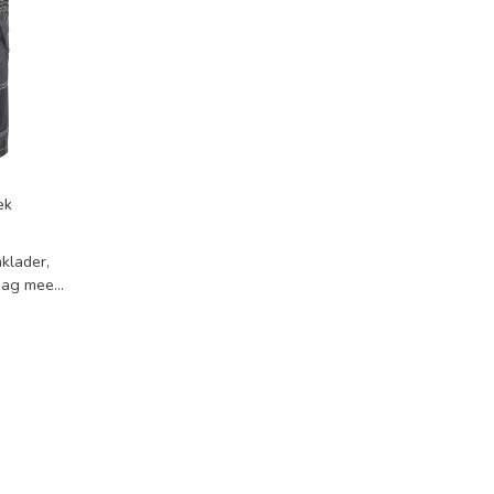
ek
klader,
raag mee