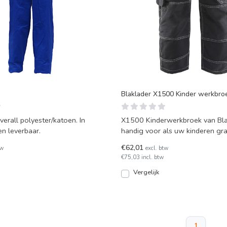
Blaklader X1500 Kinder werkbro
verall polyester/katoen. In
X1500 Kinderwerkbroek van Bla
en leverbaar.
handig voor als uw kinderen g
willen helpen met het klu
€62,01
tw
excl. btw
€75,03 incl. btw
Vergelijk
1