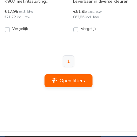
K907 met ritssluiting.
Leverbaar in diverse kleuren.
Leverbaar in uitgebreide
€17,95
€51,95
excl. btw
excl. btw
maatvoering en kleurkeuze!
€21,72 incl. btw
€62,86 incl. btw
Vergelijk
Vergelijk
1
Open filters