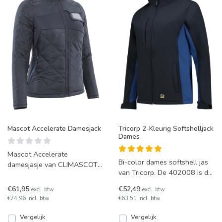
Mascot Accelerate Damesjack
Tricorp 2-Kleurig Softshelljack
Dames
Mascot Accelerate
Bi-color dames softshell jas
damesjasje van CLIMASCOT®
van Tricorp. De 402008 is de
stof, met windbestendige
nieuwe damesvariant van de
eigenschappen en dunne
€61,95
€52,49
excl. btw
excl. btw
TJ2000.
voering
€74,96 incl. btw
€63,51 incl. btw
Vergelijk
Vergelijk