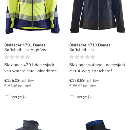
Blaklader 4791 Dames
Blaklader 4719 Dames
Softshell Jack High Vis
Softshell Jack
Blaklader 4791 damesjack
Blaklader softshell damesjack
van waterdichte, winddichte
met 4-weg stretchstof.
softshell in drie hi-vis
Model 4719, verkrijgbaar in
€135,09
€129,69
excl. btw
excl. btw
combikleuren. Met afn
vier kleuren en mat
€163,46 incl. btw
€156,92 incl. btw
Vergelijk
Vergelijk