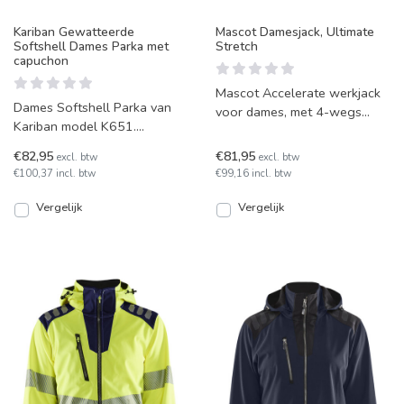
Kariban Gewatteerde
Mascot Damesjack, Ultimate
Softshell Dames Parka met
Stretch
capuchon
Mascot Accelerate werkjack
Dames Softshell Parka van
voor dames, met 4-wegs
Kariban model K651.
stretchstof en ergonomische
Gewatteerde voering voor
mouwen. Voorzien van r
€82,95
€81,95
excl. btw
excl. btw
extra warmte en voorzien va
€100,37 incl. btw
€99,16 incl. btw
Vergelijk
Vergelijk