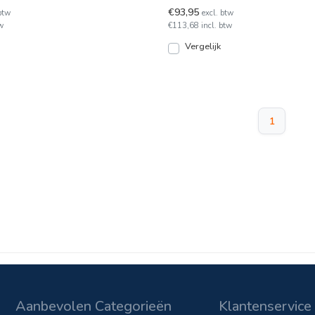
normering.
€93,95
btw
excl. btw
w
€113,68 incl. btw
Vergelijk
1
Aanbevolen Categorieën
Klantenservice