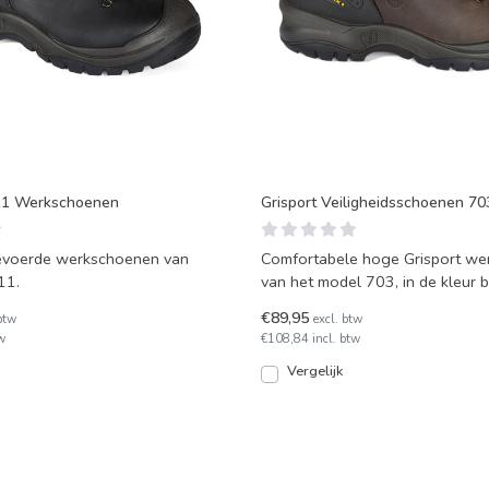
211 Werkschoenen
Grisport Veiligheidsschoenen 70
voerde werkschoenen van
Comfortabele hoge Grisport werkschoenen
11.
van het model 703, in de kleur b
over een kru
€89,95
btw
excl. btw
w
€108,84 incl. btw
Vergelijk