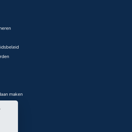
neren
dsbeleid
rden
daan maken