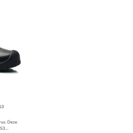
S3
rus. Deze
 S3