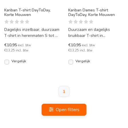
Kariban T-shirt DayToDay,
Kariban Dames T-shirt
Korte Mouwen
DayToDay, Korte Mouwen
Dagelijks inzetbaar, duurzaam
Duurzaam en dagelijks
T-shirt in herenmaten S tot en
bruikbaar T-shirt in
met maar liefst 5XL. Diverse
damesmaten XS tot en met
€10,95
€10,95
excl. btw
excl. btw
kleurcombi
3XL. Verschillende
€13,25 incl. btw
€13,25 incl. btw
kleurcombinat
Vergelijk
Vergelijk
1
Open filters