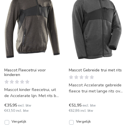
Mascot Fleecetrui voor
Mascot Gebreide trui met rits
kinderen
Mascot Accelerate gebreide
Mascot kinder fleecetrui, uit
fleece trui met lange rits over
de Accelerate lijn. Met rits bij
de voorkant. Getailleerde
de hoge kraag,
maar comfortabe
€35,95
€51,95
excl. btw
excl. btw
windbestendige opening
€43,50 incl. btw
€62,86 incl. btw
Vergelijk
Vergelijk