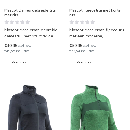
Mascot Dames gebreide trui
Mascot Fleecetrui met korte
met rits
rits
Mascot Accelerate gebreide
Mascot Accelerate fleece trui,
damestrui met rits over de
met een moderne,
voorkant. Fleece met
comfortabele pasvorm,
€40,95
€59,95
excl. btw
excl. btw
winddichte openingen. Get
elastiekband en windvanger
€49,55 incl. btw
€72,54 incl. btw
bij
Vergelijk
Vergelijk