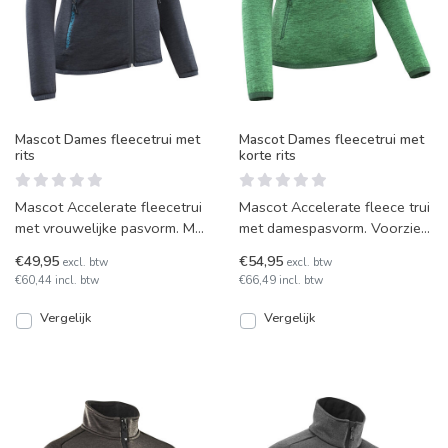
Mascot Dames fleecetrui met
Mascot Dames fleecetrui met
rits
korte rits
Mascot Accelerate fleecetrui
Mascot Accelerate fleece trui
met vrouwelijke pasvorm. Met
met damespasvorm. Voorzien
reflectie-effecten, ritssluiting
van elastiekband en
€49,95
€54,95
excl. btw
excl. btw
vooraan e
windvanger bij de openi
€60,44 incl. btw
€66,49 incl. btw
Vergelijk
Vergelijk