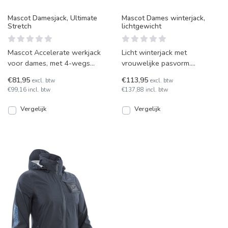
Mascot Damesjack, Ultimate
Mascot Dames winterjack,
Stretch
lichtgewicht
Mascot Accelerate werkjack
Licht winterjack met
voor dames, met 4-wegs
vrouwelijke pasvorm.
stretchstof en ergonomische
Winddicht en waterafstotend,
€81,95
€113,95
excl. btw
excl. btw
mouwen. Voorzien van r
met ademend Climascot®
€99,16 incl. btw
€137,88 incl. btw
mater
Vergelijk
Vergelijk