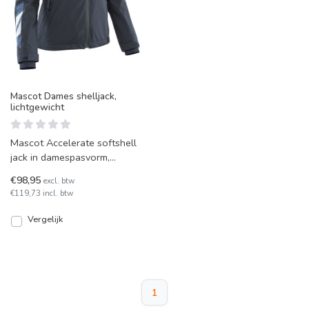
Mascot Dames shelljack,
lichtgewicht
Mascot Accelerate softshell
jack in damespasvorm,
winddicht en waterafstotend.
€98,95
excl. btw
Zeer lichte jas met d
€119,73 incl. btw
Vergelijk
1