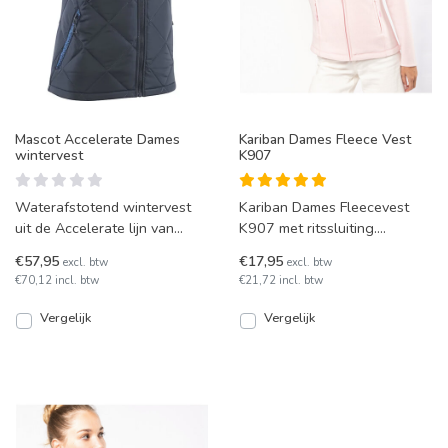
Mascot Accelerate Dames
Kariban Dames Fleece Vest
wintervest
K907
Waterafstotend wintervest
Kariban Dames Fleecevest
uit de Accelerate lijn van
K907 met ritssluiting.
Mascot, met vrouwelijke
Leverbaar in uitgebreide
€57,95
€17,95
excl. btw
excl. btw
pasvorm. Van isolerend
maatvoering en kleurkeuze!
€70,12 incl. btw
€21,72 incl. btw
Vergelijk
Vergelijk