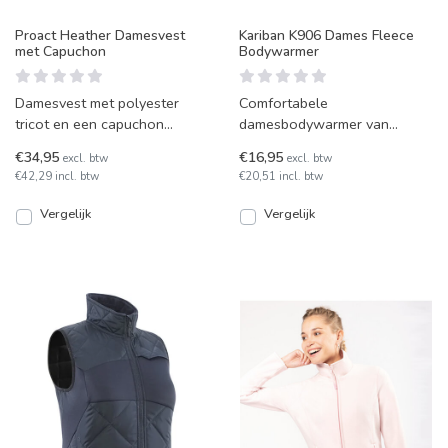
Proact Heather Damesvest
Kariban K906 Dames Fleece
met Capuchon
Bodywarmer
Damesvest met polyester
Comfortabele
tricot en een capuchon
damesbodywarmer van
voorzien van katoenen
zachte microfleece met anti-
€34,95
€16,95
excl. btw
excl. btw
voering. Met ritssluiting, zijz
pluisbehandeling. Voorzien
€42,29 incl. btw
€20,51 incl. btw
van een geta
Vergelijk
Vergelijk