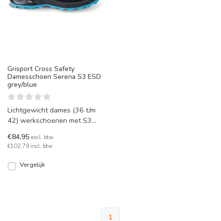
Grisport Cross Safety
Damesschoen Serena S3 ESD
grey/blue
Lichtgewicht dames (36 t/m
42) werkschoenen met S3
van Grisport, de Cross Safety
€84,95
excl. btw
Serena. Deze schoen
€102,79 incl. btw
Vergelijk
1