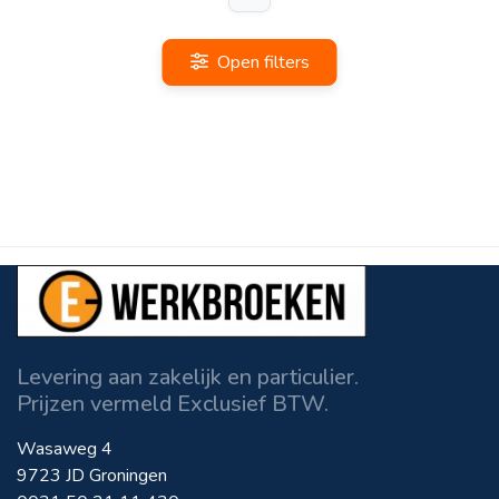
Open filters
Levering aan zakelijk en particulier.
Prijzen vermeld Exclusief BTW.
Wasaweg 4
9723 JD Groningen