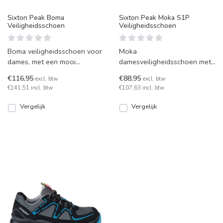
Sixton Peak Boma
Sixton Peak Moka S1P
Veiligheidsschoen
Veiligheidsschoen
Boma veiligheidsschoen voor
Moka
dames, met een mooi
damesveiligheidsschoen met
microfiber-suède bovenwerk
S1P veiligheidsnorm. Laag
€116,95
€88,95
excl. btw
excl. btw
en S3-veiligheidsnorm be
sneakermodel met een
€141,51 incl. btw
€107,63 incl. btw
bovenwerk van gedrumd
Vergelijk
Vergelijk