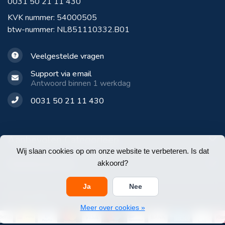
0031 50 21 11 430
KVK nummer: 54000505
btw-nummer: NL851110332.B01
Veelgestelde vragen
Support via email
Antwoord binnen 1 werkdag
0031 50 21 11 430
Aanbevolen Categorieën
Wij slaan cookies op om onze website te verbeteren. Is dat
Klantenservice
akkoord?
Ja
Nee
© Copyright 2026 E-Werkbroeken
Meer over cookies »