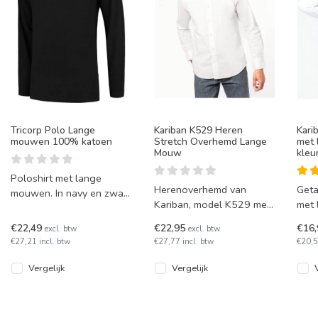
Tricorp Polo Lange
Kariban K529 Heren
Kari
mouwen 100% katoen
Stretch Overhemd Lange
met 
Mouw
kleu
Poloshirt met lange
Herenoverhemd van
Geta
mouwen. In navy en zwart
Kariban, model K529 met
met
leverbaar.
lange mouwen. Dit
Kari
€22,49
€22,95
€16
excl. btw
excl. btw
herenoverhemd heeft
Snel
€27,21 incl. btw
€27,77 incl. btw
€20,5
stretch technologie
kleu
Vergelijk
Vergelijk