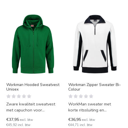
Workman Hooded Sweatvest
Workman Zipper Sweater Bi-
Unisex
Colour
Zware kwaliteit sweatvest
WorkMan sweater met
met capuchon voor
korte ritssluiting en
professionals, zeer
kangaroo steekzakken,
€37,95
€36,95
excl. btw
excl. btw
kleurvast. Met eigentijdse
diverse kleurcombinaties
€45,92 incl. btw
€44,71 incl. btw
pasvorm e
verkrijgbaa