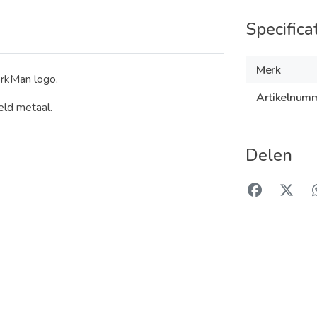
Specifica
Merk
orkMan logo.
Artikelnum
eld metaal.
Delen