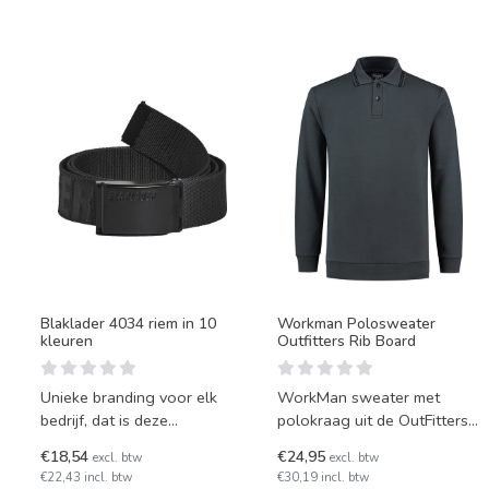
Blaklader 4034 riem in 10
Workman Polosweater
kleuren
Outfitters Rib Board
Unieke branding voor elk
WorkMan sweater met
bedrijf, dat is deze
polokraag uit de OutFitters-
verstelbare riem met
collectie, van kleurvaste,
€18,54
€24,95
excl. btw
excl. btw
metalen gesp van Blaklader.
dikke 50/50 katoen en pol
€22,43 incl. btw
€30,19 incl. btw
Besch