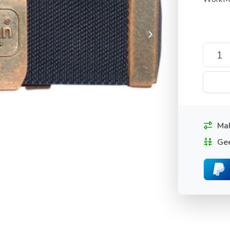
Mak
Gee