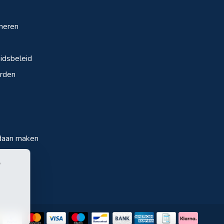
neren
dsbeleid
rden
daan maken