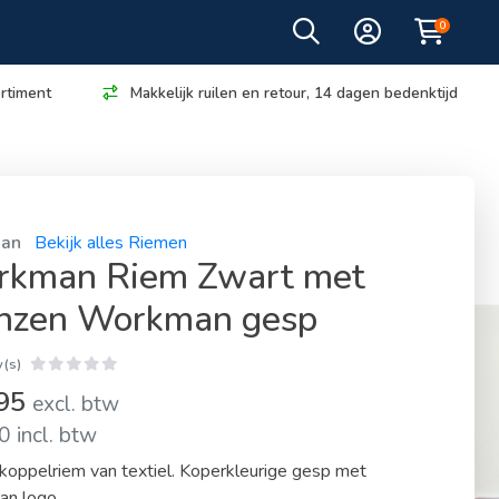
0
rtiment
Makkelijk ruilen en retour, 14 dagen bedenktijd
an
Bekijk alles Riemen
kman Riem Zwart met
nzen Workman gesp
(s)
,95
excl. btw
 incl. btw
koppelriem van textiel. Koperkleurige gesp met
n logo.