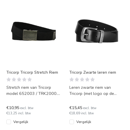
Tricorp Tricorp Stretch Riem
Tricorp Zwarte leren riem
Stretch riem van Tricorp
Leren zwarte riem van
model 652003 / TRK2000.
Tricorp (met logo op de
Deze riem is uitermate
gesp). Bijpassend bij
geschikt voor Tricorp werkbr
werkbroeken van Tricorp.
€10,95
€15,45
excl. btw
excl. btw
€13,25 incl. btw
€18,69 incl. btw
Vergelijk
Vergelijk