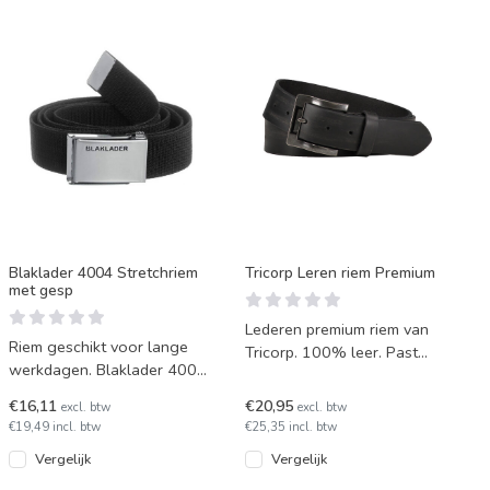
Blaklader 4004 Stretchriem
Tricorp Leren riem Premium
met gesp
Lederen premium riem van
Riem geschikt voor lange
Tricorp. 100% leer. Past
werkdagen. Blaklader 4004
goed bij iedere outfit.
met zwarte band, ijzeren
€16,11
€20,95
excl. btw
excl. btw
gesp en klein logo.
€19,49 incl. btw
€25,35 incl. btw
Vergelijk
Vergelijk