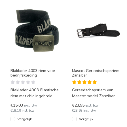
Blaklader 4003 riem voor
Mascot Gereedschapsriem
bedrijfskleding
Zanzibar
Blaklader 4003 Elastische
Gereedschapsriem van
riem met chic ingebreid
Mascot model Zanzibar
Blåkläder-logo.
0352A-990 van 100%
€15,03
€23,95
excl. btw
excl. btw
leder voor werkbroeken.
€18,19 incl. btw
€28,98 incl. btw
Ideaal om loss
Vergelijk
Vergelijk