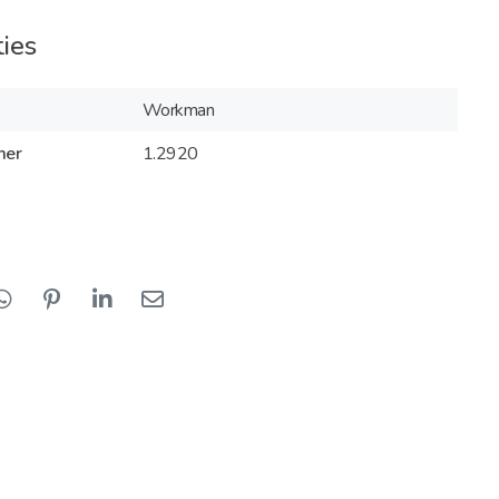
ties
Workman
mer
1.2920