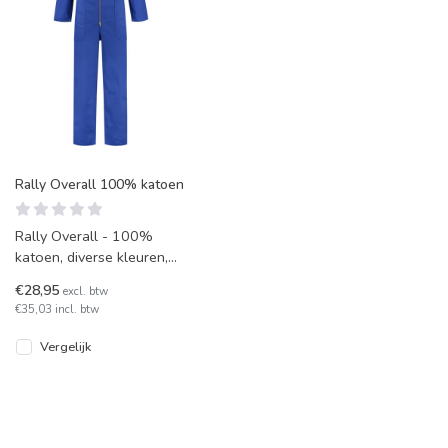
Rally Overall 100% katoen
Rally Overall - 100%
katoen, diverse kleuren,
300 g/m2. Praktische
€28,95
excl. btw
overall met veel zakken
€35,03 incl. btw
en tweewe
Vergelijk