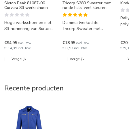
Sixton Peak 81087-06
Tricorp S280 Sweater met
Kind
Corvara S3 werkschoen
ronde hals, veel kleuren
Rall
Hoge werkschoenen met
De meestverkochte
poly
S3 normering van Sixton
Tricorp Sweater met
dive
Model Corvara 81087-
ronde hals en boord aan
06. Dit model is een
de onderzijde. Dit is
€94,95
€18,95
€20
excl. btw
excl. btw
stevige werks
Tricorp model S2
€114,89 incl. btw
€22,93 incl. btw
€25,3
Vergelijk
Vergelijk
Recente producten