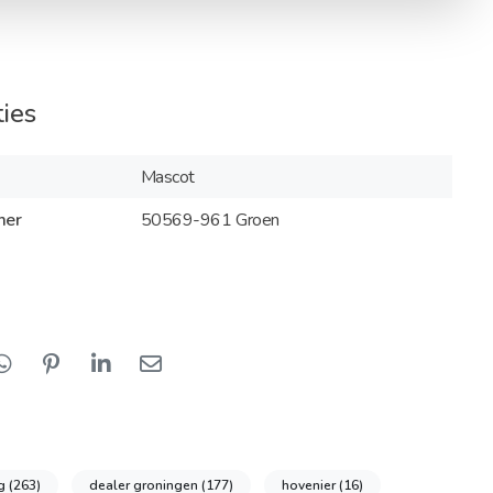
ties
Mascot
mer
50569-961 Groen
ng
(263)
dealer groningen
(177)
hovenier
(16)