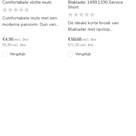
Comfortabele vlotte muts
Blaklader 1499.1330 Service
Short
Comfortabele muts met een
De ideale korte broek van
moderne pasvorm. Dun van
Blaklader met ripstop
stof om niet in de weg te
materiaal. Deze shorts zijn
zitten, maar heerlijk w
€4,95
€58,68
excl. btw
excl. btw
comfortabel en heeft ver
€5,99 incl. btw
€71,00 incl. btw
Vergelijk
Vergelijk