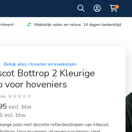
0
rtiment
Makkelijk ruilen en retour, 14 dagen bedenktijd
t
Bekijk alles Hovenier en kwekerijen
cot Bottrop 2 Kleurige
o voor hoveniers
(s)
,95
excl. btw
 incl. btw
urige polo met discrete reflectiestrepen van Mascot,
ottrop. Voor hoveniers of groenvoorziening. Veel