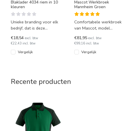
Blaklader 4034 riem in 10
Mascot Werkbroek
kleuren
Mannheim Groen
Unieke branding voor elk
Comfortabele werkbroek
bedrijf, dat is deze
van Mascot, model
verstelbare riem met
Mannheim. Deze groene
€18,54
€81,95
excl. btw
excl. btw
metalen gesp van Blaklader.
uitvoering is bijzonder
€22,43 incl. btw
€99,16 incl. btw
Besch
geschikt voor
Vergelijk
Vergelijk
Recente producten