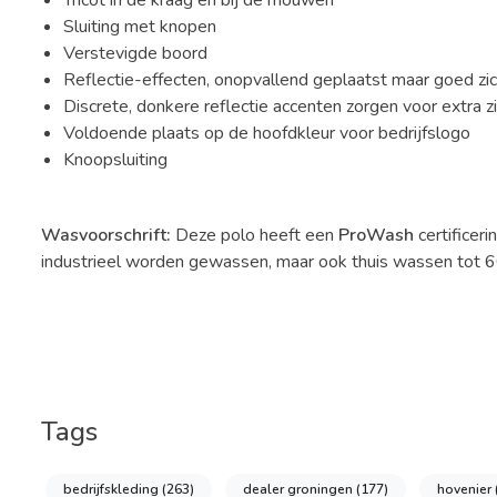
Tricot in de kraag en bij de mouwen
Sluiting met knopen
Verstevigde boord
Reflectie-effecten, onopvallend geplaatst maar goed zicht
Discrete, donkere reflectie accenten zorgen voor extra zi
Voldoende plaats op de hoofdkleur voor bedrijfslogo
Knoopsluiting
Wasvoorschrift:
Deze polo heeft een
ProWash
certificer
industrieel worden gewassen, maar ook thuis wassen tot 6
Tags
bedrijfskleding
(263)
dealer groningen
(177)
hovenier