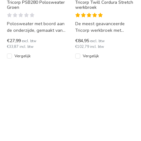
Tricorp PSB280 Polosweater
Tricorp Twill Cordura Stretch
Groen
werkbroek
Polosweater met boord aan
De meest geavanceerde
de onderzijde, gemaakt van
Tricorp werkbroek met
warm American fleece van
stretch onderdelen is
€27,99
€84,95
excl. btw
excl. btw
hoge kwaliteit. Tricor
leverbaar in 5 verschillende
€33,87 incl. btw
€102,79 incl. btw
kleur
Vergelijk
Vergelijk