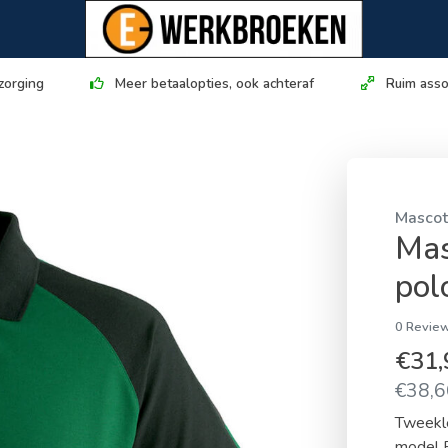
zorging
Meer betaalopties, ook achteraf
Ruim asso
Masco
Mas
pol
0 Review
€31
€38,66
Tweekle
model B