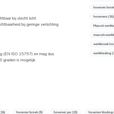
hovenier bro
hoveniers
(16)
baar bij slecht licht
chtbaarheid bij geringe verlichting
Mascot werk
mascot+werk
werkbroek ho
ing (EN ISO 15797) en mag dus
werkkleding
(
0 graden is mogelijk.
(16)
hovenier broek
(9)
hovenier jas
(10)
hovenier kleding