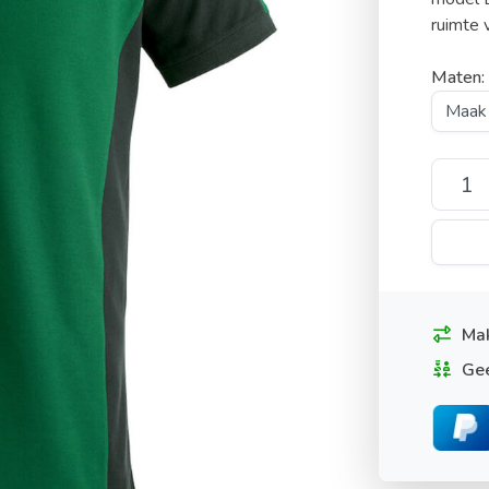
ruimte v
Maten
Mak
Gee