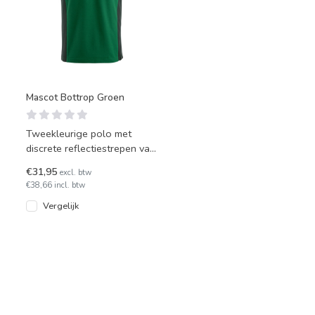
Mascot Bottrop Groen
Tweekleurige polo met
discrete reflectiestrepen van
Mascot, model Bottrop.
€31,95
excl. btw
Voor hoveniers of groenvo
€38,66 incl. btw
Vergelijk