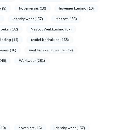
ek
(9)
hovenier jas
(10)
hovenier kleding
(10)
identity wear
(157)
Mascot
(135)
broeken
(32)
Mascot Werkkleding
(57)
kleding
(14)
textiel bedrukken
(168)
venier
(16)
werkbroeken hovenier
(12)
346)
Workwear
(281)
(10)
hoveniers
(16)
identity wear
(157)