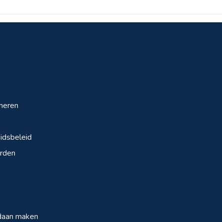
neren
dsbeleid
rden
daan maken