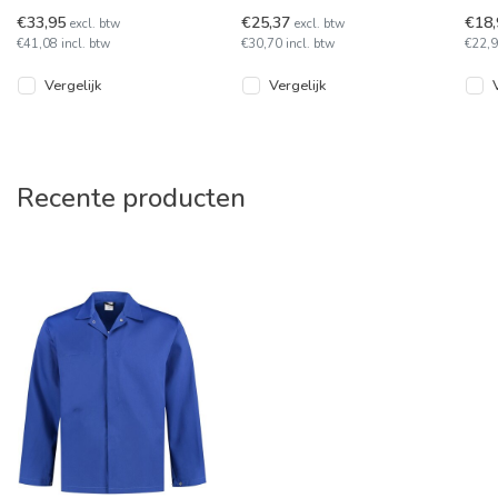
TS2000 voor schilders en
van Tricorp model
Deze
€33,95
€25,37
€18
excl. btw
excl. btw
stukadoors. Deze sweater
PSB280. De ideale
het 
€41,08 incl. btw
€30,70 incl. btw
€22,9
is leverb
sweater voor schil
Vergelijk
Vergelijk
Recente producten