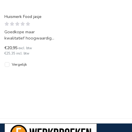
Huismerk Food jasje
Goedkope maar
kwalitatief hoogwaardige
huismerk food jas. Het
€20,95
excl. btw
jasje is leverbaar in het
€25,35 incl. btw
wit en in de
Vergelijk