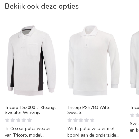
Bekijk ook deze opties
Tricorp TS2000 2-Kleurige
Tricorp PSB280 Witte
Tric
Sweater Wit/Grijs
Sweater
Swea
Bi-Colour polosweater
Witte polosweater met
en b
van Tricorp, model
boord aan de onderzijde
onde