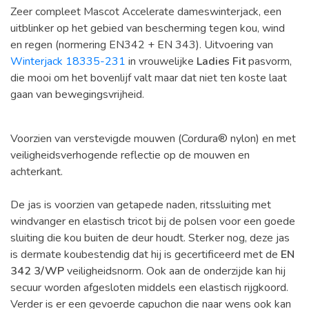
Zeer compleet Mascot Accelerate dameswinterjack, een
uitblinker op het gebied van bescherming tegen kou, wind
en regen (normering EN342 + EN 343). Uitvoering van
Winterjack 18335-231
in vrouwelijke
Ladies Fit
pasvorm,
die mooi om het bovenlijf valt maar dat niet ten koste laat
gaan van bewegingsvrijheid.
Voorzien van verstevigde mouwen (Cordura® nylon) en met
veiligheidsverhogende reflectie op de mouwen en
achterkant.
De jas is voorzien van getapede naden, ritssluiting met
windvanger en elastisch tricot bij de polsen voor een goede
sluiting die kou buiten de deur houdt. Sterker nog, deze jas
is dermate koubestendig dat hij is gecertificeerd met de
EN
342 3/WP
veiligheidsnorm. Ook aan de onderzijde kan hij
secuur worden afgesloten middels een elastisch rijgkoord.
Verder is er een gevoerde capuchon die naar wens ook kan