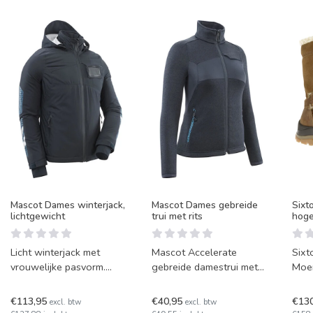
Mascot Dames winterjack,
Mascot Dames gebreide
Sixt
lichtgewicht
trui met rits
hoge
Licht winterjack met
Mascot Accelerate
Sixt
vrouwelijke pasvorm.
gebreide damestrui met
Moe
Winddicht en
rits over de voorkant.
een 
waterafstotend, met
Fleece met winddichte
echt
€113,95
€40,95
€13
excl. btw
excl. btw
ademend Climascot®
openingen. Get
de k