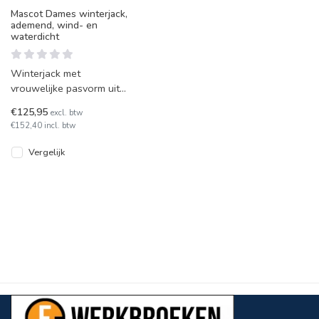
Mascot Dames winterjack,
ademend, wind- en
waterdicht
Winterjack met
vrouwelijke pasvorm uit
de Accelerate-lijn van
€125,95
excl. btw
Mascot. Gecertificeerd
€152,40 incl. btw
met normeringen
Vergelijk