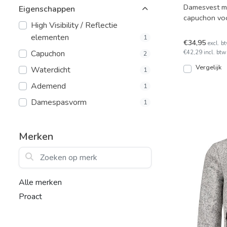
Damesvest me
Eigenschappen
capuchon voo
High Visibility / Reflectie
Met ritssluitin
elementen
1
€34,95
excl. b
Capuchon
€42,29 incl. btw
2
Vergelijk
Waterdicht
1
Ademend
1
Damespasvorm
1
Merken
Zoeken op merk
Alle merken
Proact