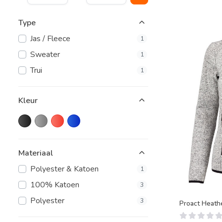
Type
Jas / Fleece
1
Sweater
1
Trui
1
Kleur
Materiaal
Polyester & Katoen
1
100% Katoen
3
Polyester
3
Proact Heath