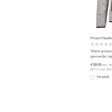
Proact Heath
Warm polyest
gevoerde capu
ritszakken en
€38,95
excl. b
€47,13 incl. btw
Vergelijk