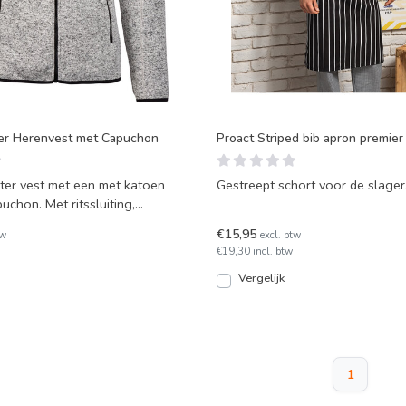
er Herenvest met Capuchon
Proact Striped bib apron premie
er vest met een met katoen
Gestreept schort voor de slager
chon. Met ritssluiting,
 borstzak.
€15,95
tw
excl. btw
€19,30 incl. btw
Vergelijk
1