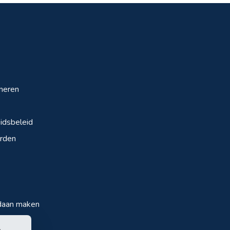
neren
dsbeleid
rden
daan maken