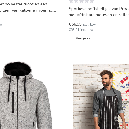
t polyester tricot en een
Sportieve softshell jas van Pro
rzien van katoenen voering.
met afritsbare mouwen en reflec
g, zijz
€56,95
tw
excl. btw
€68,91 incl. btw
Vergelijk