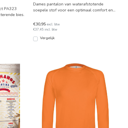
Dames pantalon van waterafstotende
act PA323
soepele stof voor een optimaal comfort en
terende bies.
een elegante getailleer
€30,95
excl. btw
€37,45 incl. btw
Vergelijk