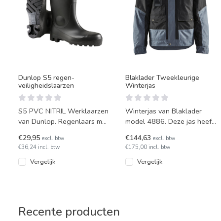
Dunlop S5 regen-
Blaklader Tweekleurige
veiligheidslaarzen
Winterjas
S5 PVC NITRIL Werklaarzen
Winterjas van Blaklader
van Dunlop. Regenlaars met
model 4886. Deze jas heeft
stalen neus S5 bescherming.
een gewatteerde voering.
€29,95
€144,63
excl. btw
excl. btw
Leverbaar in 5 kleuren.
€36,24 incl. btw
€175,00 incl. btw
Vergelijk
Vergelijk
Recente producten