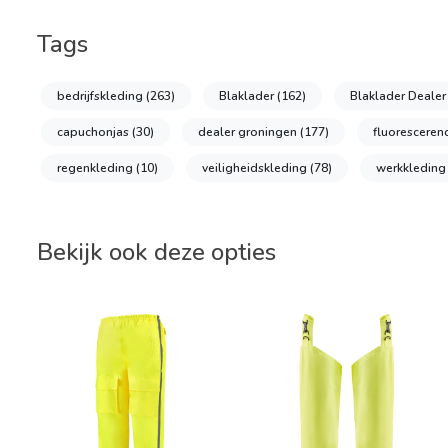
Tags
bedrijfskleding
(263)
Blaklader
(162)
Blaklader Deale
capuchonjas
(30)
dealer groningen
(177)
fluoresceren
regenkleding
(10)
veiligheidskleding
(78)
werkkledin
Bekijk ook deze opties