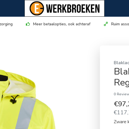
zorging
Meer betaalopties, ook achteraf
Ruim asso
Blakla
Bla
Reg
0 Review
€97
€117,
Zware k