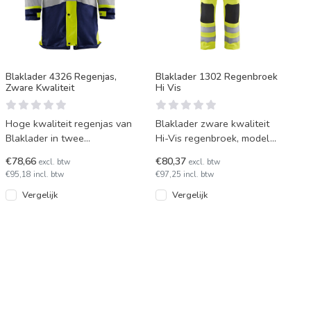
Blaklader 4326 Regenjas,
Blaklader 1302 Regenbroek
Zware Kwaliteit
Hi Vis
Hoge kwaliteit regenjas van
Blaklader zware kwaliteit
Blaklader in twee
Hi-Vis regenbroek, model
kleurencombinaties van HI-
1302, van winddicht en
€78,66
€80,37
excl. btw
excl. btw
Vis geel met blauw of
waterdicht materiaal. In d
€95,18 incl. btw
€97,25 incl. btw
zwart.
Vergelijk
Vergelijk