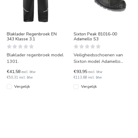
Blaklader Regenbroek EN
Sixton Peak 81016-00
343 Klasse 3.1
Adamello S3
Blaklader regenbroek model
Veiligheidsschoenen van
1301.
Sixton model Adamello
81016-00. Met S3
€41,58
€93,95
excl. btw
excl. btw
normering en een
€50,31 incl. btw
€113,68 incl. btw
veiligheidsneus die
Vergelijk
Vergelijk