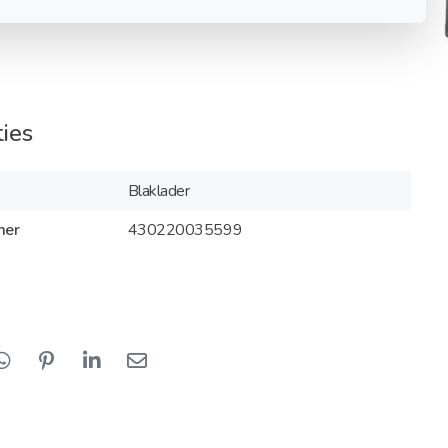
ties
Blaklader
mer
430220035599