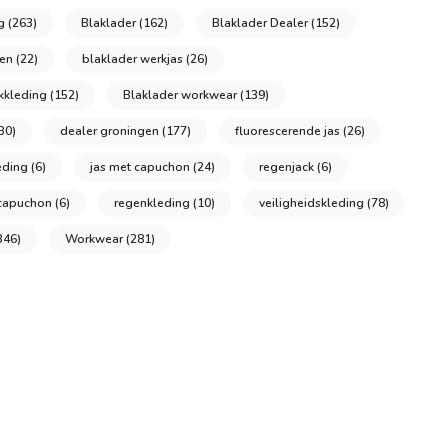
ng
(263)
Blaklader
(162)
Blaklader Dealer
(152)
sen
(22)
blaklader werkjas
(26)
rkkleding
(152)
Blaklader workwear
(139)
30)
dealer groningen
(177)
fluorescerende jas
(26)
leding
(6)
jas met capuchon
(24)
regenjack
(6)
 capuchon
(6)
regenkleding
(10)
veiligheidskleding
(78)
346)
Workwear
(281)