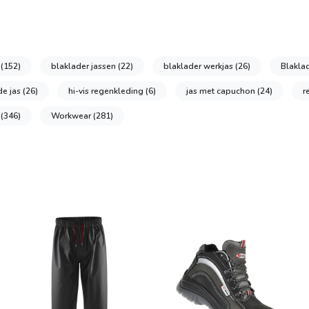
r
(152)
blaklader jassen
(22)
blaklader werkjas
(26)
Blakla
de jas
(26)
hi-vis regenkleding
(6)
jas met capuchon
(24)
r
g
(346)
Workwear
(281)