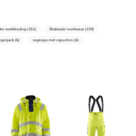
der werkkleding
(152)
Blaklader workwear
(139)
egenjack
(6)
regenjas met capuchon
(6)