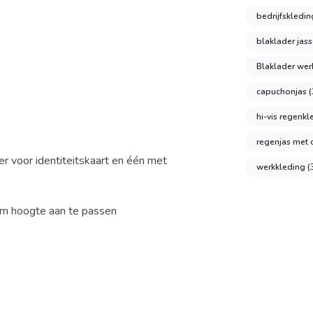
bedrijfskledi
blaklader jas
Blaklader we
capuchonjas
(
hi-vis regenk
regenjas met
er voor identiteitskaart en één met
werkkleding
(
om hoogte aan te passen