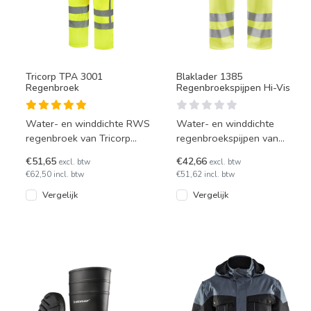
Tricorp TPA 3001
Blaklader 1385
Regenbroek
Regenbroekspijpen Hi-Vis
Water- en winddichte RWS
Water- en winddichte
regenbroek van Tricorp
regenbroekspijpen van
model TPA3001. Deze
Blaklader in diverse fluor
€51,65
€42,66
excl. btw
excl. btw
regenbroek heeft gestikte
kleuren. 100% Polyester
€62,50 incl. btw
€51,62 incl. btw
stripi
met po
Vergelijk
Vergelijk