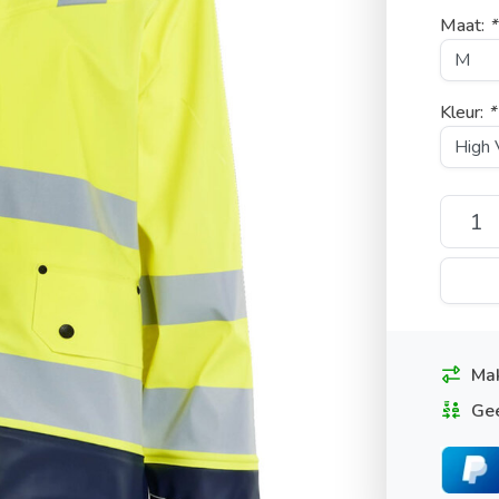
Maat:
*
Kleur:
*
Mak
Gee