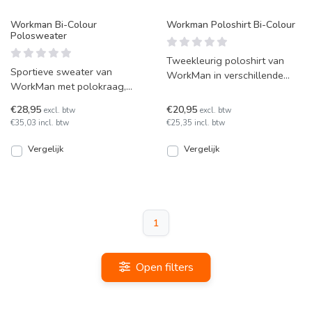
Workman Bi-Colour
Workman Poloshirt Bi-Colour
Polosweater
Tweekleurig poloshirt van
Sportieve sweater van
WorkMan in verschillende
WorkMan met polokraag,
combinaties, met een
uitgevoerd in diverse bi-
traditionele kraag (voorzien
€28,95
€20,95
excl. btw
excl. btw
colour combinaties met
€35,03 incl. btw
€25,35 incl. btw
steunkl
Vergelijk
Vergelijk
1
Open filters