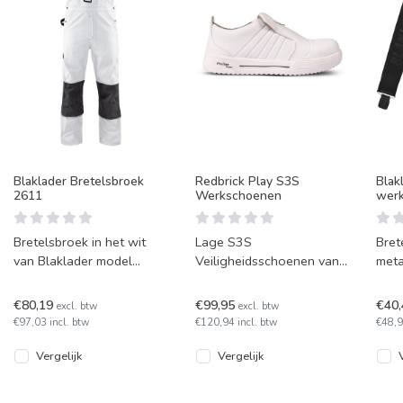
Blaklader Bretelsbroek
Redbrick Play S3S
Blak
2611
Werkschoenen
wer
Bretelsbroek in het wit
Lage S3S
Bret
van Blaklader model
Veiligheidsschoenen van
meta
2611. Ideaal voor
Redbrick, het witte model
wer
schilders dankzij de kleur
Play, zeer geschikt voor
Blak
€80,19
€99,95
€40
excl. btw
excl. btw
wit en de s
(binnen)schilder
Besc
€97,03 incl. btw
€120,94 incl. btw
€48,9
kleu
Vergelijk
Vergelijk