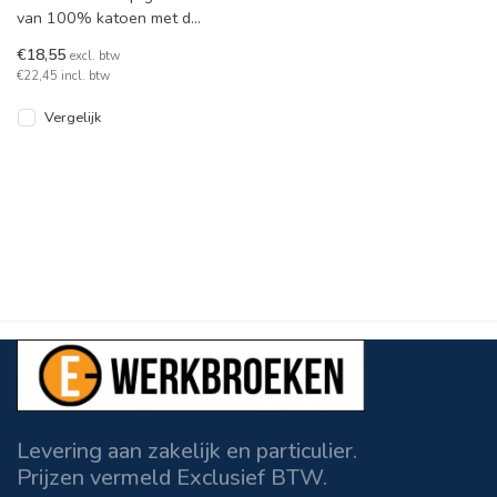
van 100% katoen met de
tekst "BLK 1959" discreet
€18,55
excl. btw
geborduurd op de
€22,45 incl. btw
voorkant.
Vergelijk
Levering aan zakelijk en particulier.
Prijzen vermeld Exclusief BTW.